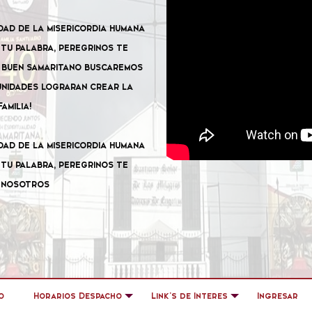
dad de la misericordia humana
tu palabra, peregrinos te
l buen samaritano buscaremos
unidades lograran crear la
amilia!
dad de la misericordia humana
tu palabra, peregrinos te
e nosotros
o
Horarios Despacho
Link's de Interes
Ingresar